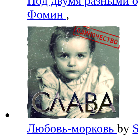
Под двумя разными 
Фомин
,
Любовь-морковь
by