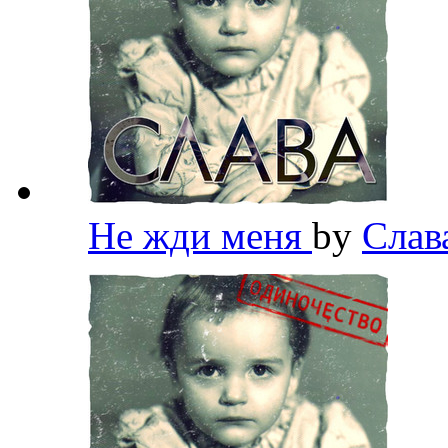
Не жди меня
by
Слав