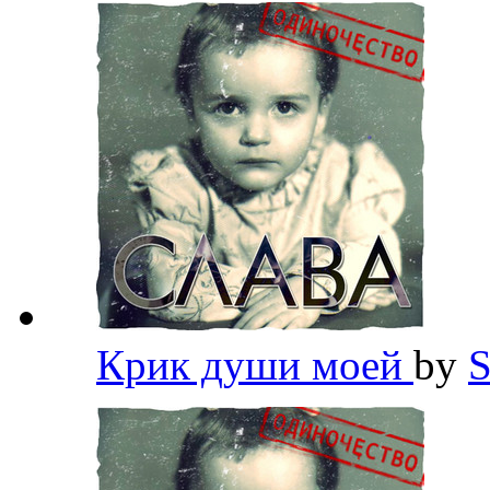
Крик души моей
by
S