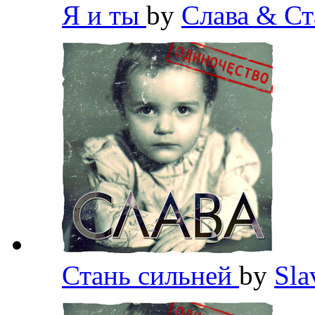
Я и ты
by
Слава & Ст
Стань сильней
by
Sl