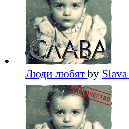
Люди любят
by
Slav