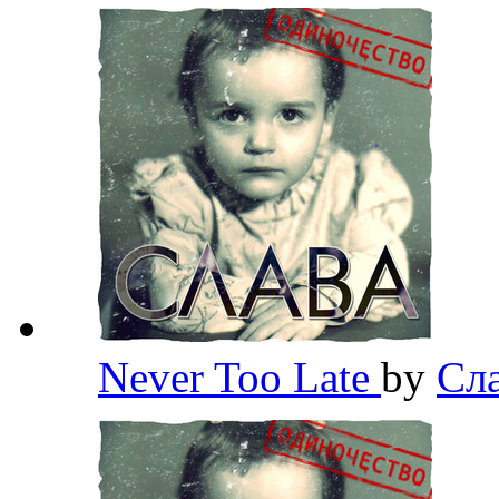
Never Too Late
by
Сла