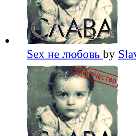
Sex не любовь
by
Sla