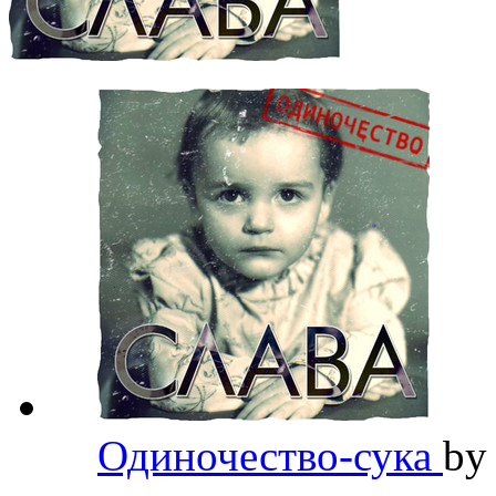
Одиночество-сука
b