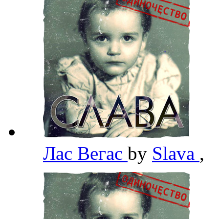
Лас Вегас
by
Slava
,