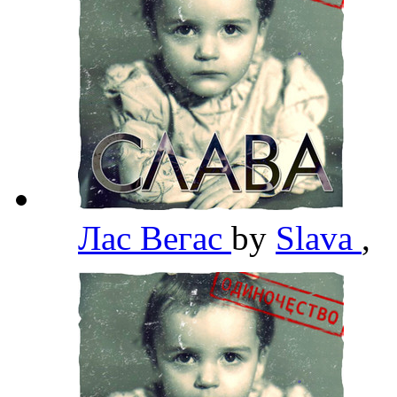
Лас Вегас
by
Slava
,