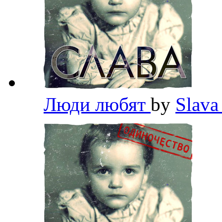
Люди любят
by
Slav