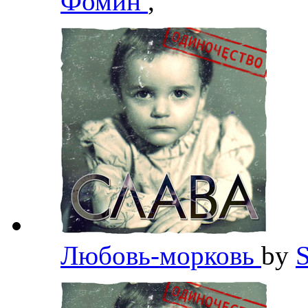
Фомин
,
Любовь-морковь
by