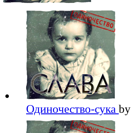
Одиночество-сука
b