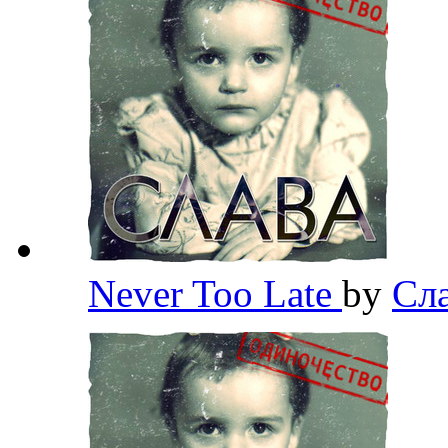
Never Too Late
by
Сла