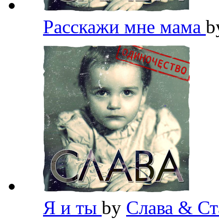
Расскажи мне мама
b
Я и ты
by
Слава & Ст