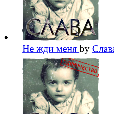
Не жди меня
by
Слав