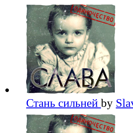
Стань сильней
by
Sl