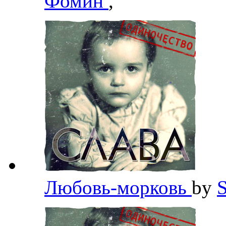
Фомин
,
Любовь-морковь
by