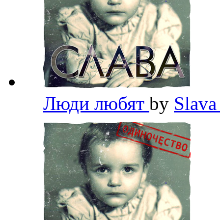
Люди любят
by
Slav