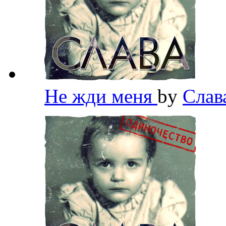
Не жди меня
by
Слав