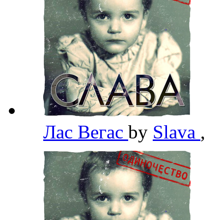
Лас Вегас
by
Slava
,