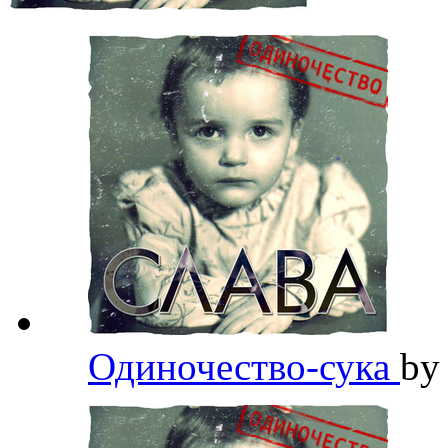
Одиночество-сука
b