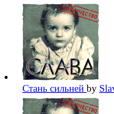
Стань сильней
by
Sl