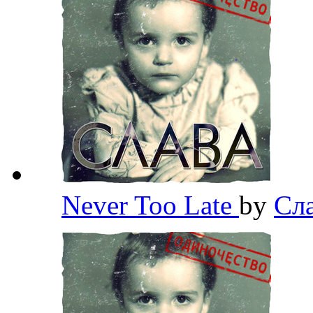
Never Too Late
by
Сла