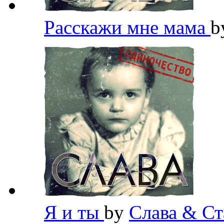
Расскажи мне мама
b
Я и ты
by
Слава & Ст