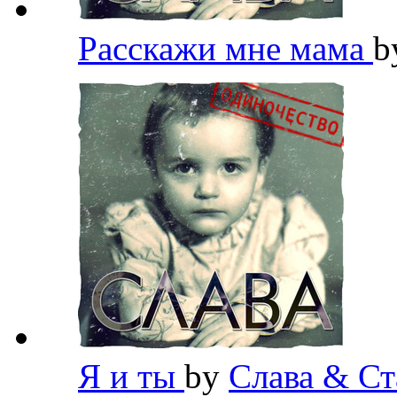
Расскажи мне мама
b
Я и ты
by
Слава & Ст