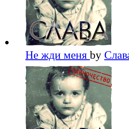
Не жди меня
by
Слав