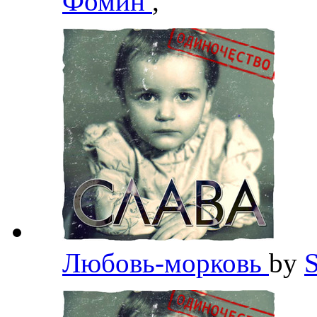
Фомин
,
Любовь-морковь
by