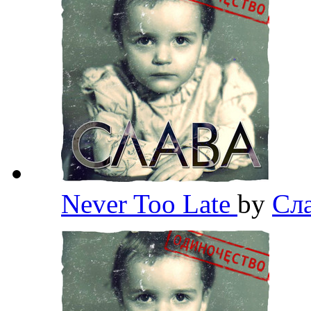
Never Too Late
by
Сла