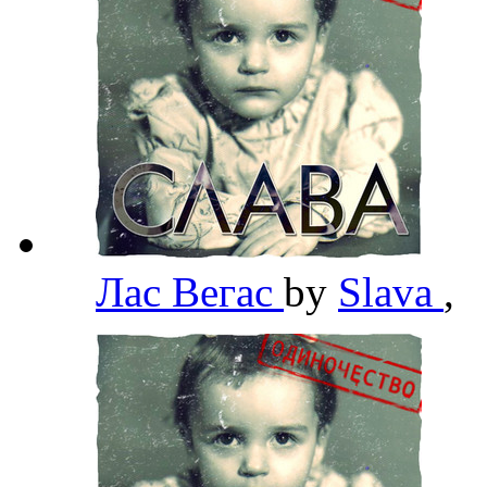
Лас Вегас
by
Slava
,