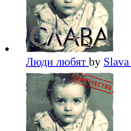
Люди любят
by
Slav