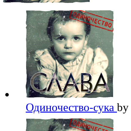
Одиночество-сука
b