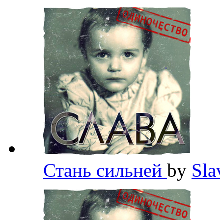
Стань сильней
by
Sl