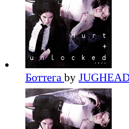
Боттега
by
JUGHEA