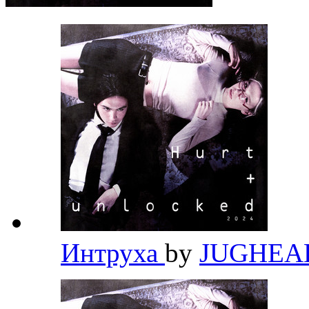
Интруха
by
JUGHE