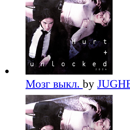
Мозг выкл.
by
JUGH