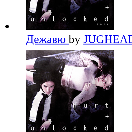
Дежавю
by
JUGHEA