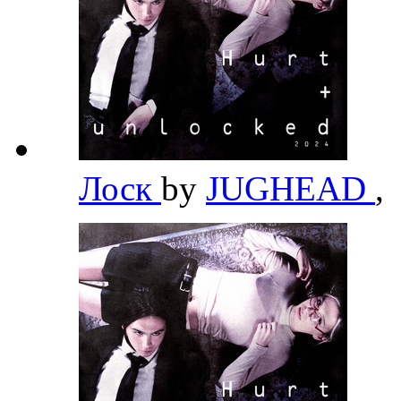
Лоск
by
JUGHEAD
,