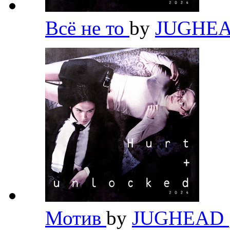
Всё не то
by
JUGHE
Мотив
by
JUGHEAD