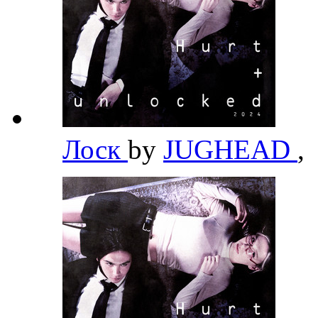
Лоск
by
JUGHEAD
,