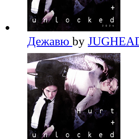
Дежавю
by
JUGHEA