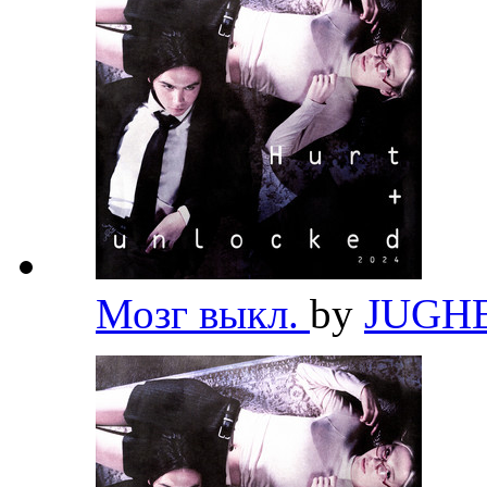
Мозг выкл.
by
JUGH