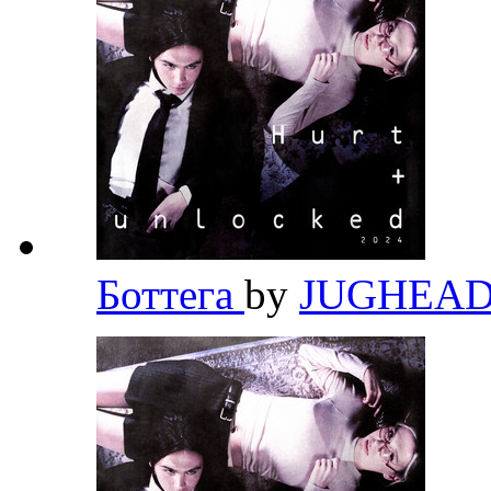
Боттега
by
JUGHEA