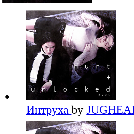
Интруха
by
JUGHE