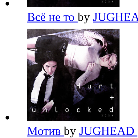
Всё не то
by
JUGHE
Мотив
by
JUGHEAD