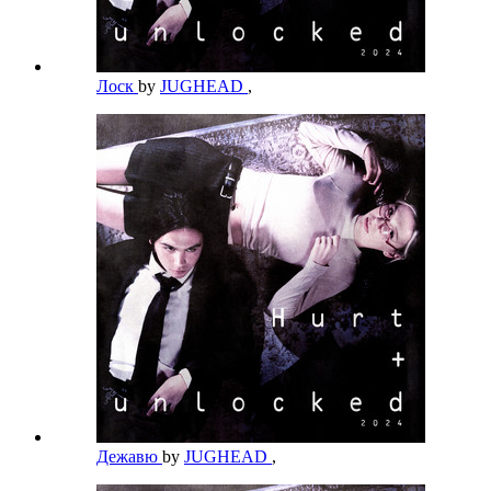
Лоск
by
JUGHEAD
,
Дежавю
by
JUGHEAD
,