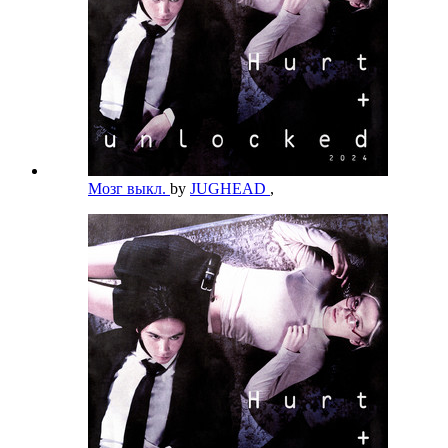
Мозг выкл.
by
JUGHEAD
,