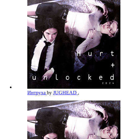
Интруха
by
JUGHEAD
,