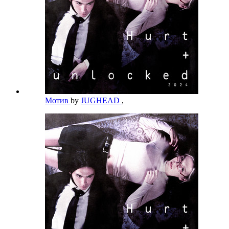
Мотив
by
JUGHEAD
,