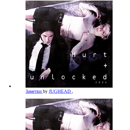
Заметки
by
JUGHEAD
,