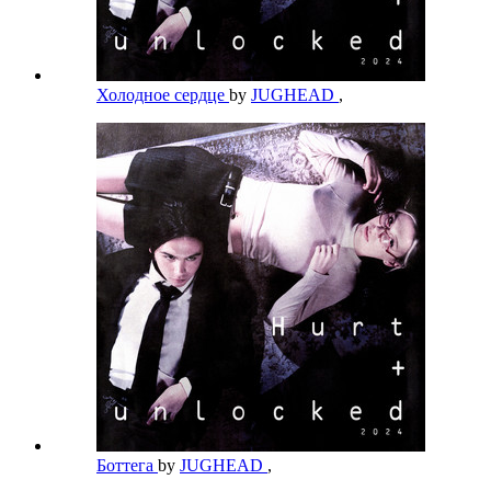
Холодное сердце
by
JUGHEAD
,
Боттега
by
JUGHEAD
,