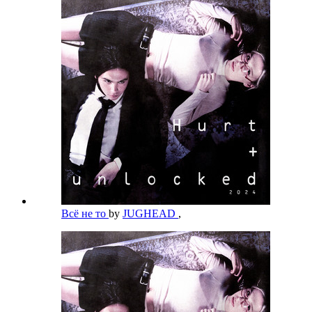
Всё не то
by
JUGHEAD
,