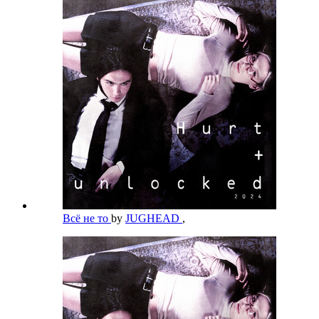
Всё не то
by
JUGHEAD
,