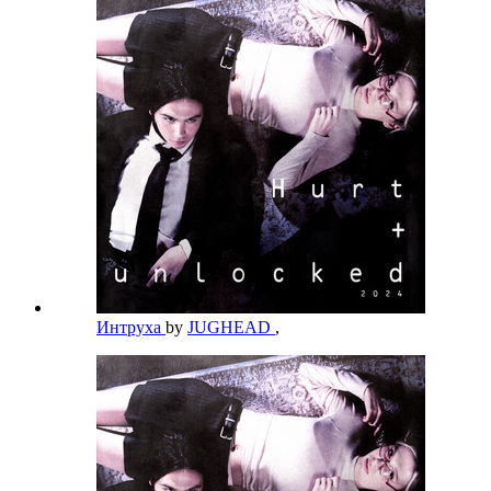
Интруха
by
JUGHEAD
,