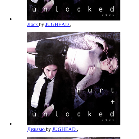
Лоск
by
JUGHEAD
,
Дежавю
by
JUGHEAD
,