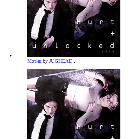
Мотив
by
JUGHEAD
,