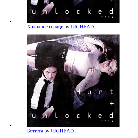
Холодное сердце
by
JUGHEAD
,
Боттега
by
JUGHEAD
,