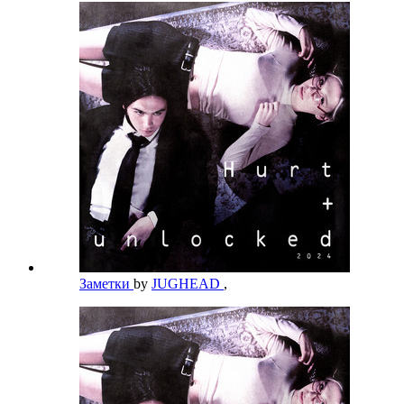
Заметки
by
JUGHEAD
,