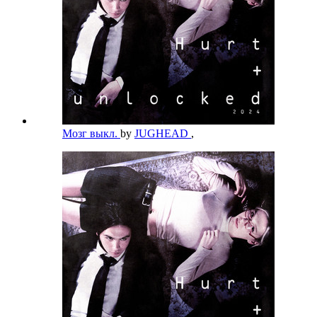
Мозг выкл.
by
JUGHEAD
,