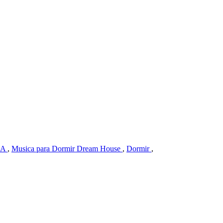
NA
,
Musica para Dormir Dream House
,
Dormir
,