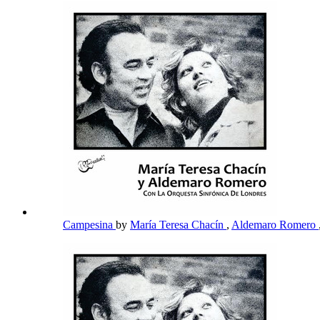
Campesina
by
María Teresa Chacín
,
Aldemaro Romero