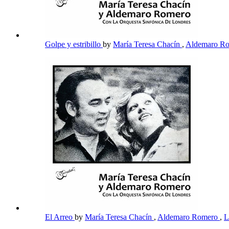
Golpe y estribillo
by
María Teresa Chacín
,
Aldemaro R
El Arreo
by
María Teresa Chacín
,
Aldemaro Romero
,
L