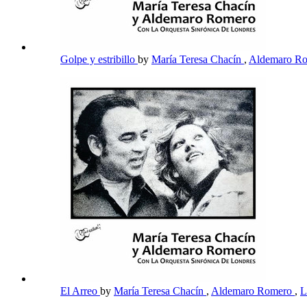
Golpe y estribillo
by
María Teresa Chacín
,
Aldemaro R
El Arreo
by
María Teresa Chacín
,
Aldemaro Romero
,
L