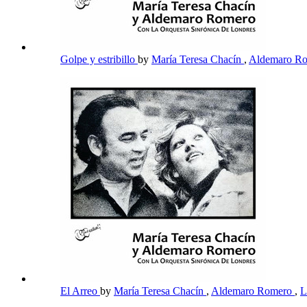
Golpe y estribillo
by
María Teresa Chacín
,
Aldemaro R
El Arreo
by
María Teresa Chacín
,
Aldemaro Romero
,
L