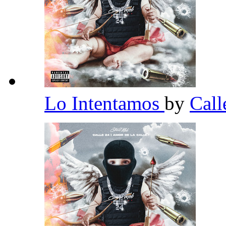
Lo Intentamos
by
Call