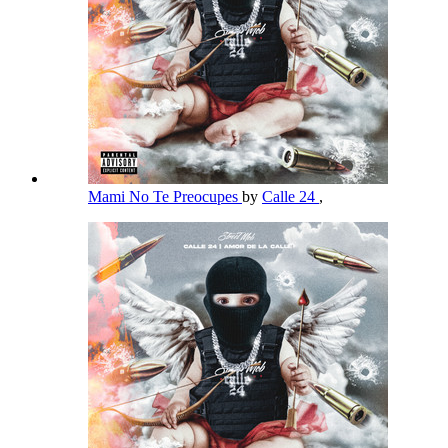
Mami No Te Preocupes
by
Calle 24
,