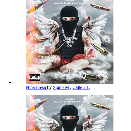
Niña Fresa
by
Signo M
,
Calle 24
,