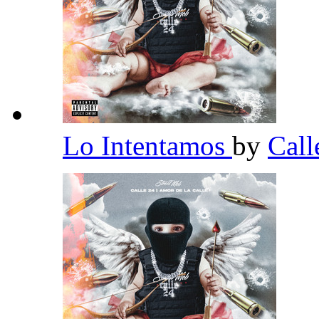
Lo Intentamos
by
Call