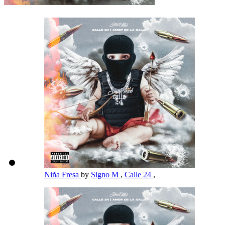
Niña Fresa
by
Signo M
,
Calle 24
,