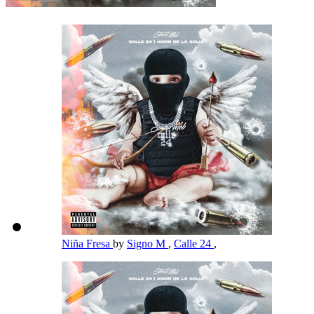
Niña Fresa
by
Signo M
,
Calle 24
,