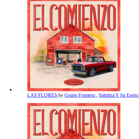
LAS FLORES
by
Grupo Frontera
,
Yahritza Y Su Esenc