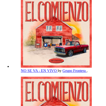
NO SE VA - EN VIVO
by
Grupo Frontera
,