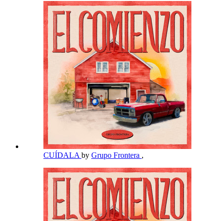
CUÍDALA
by
Grupo Frontera
,