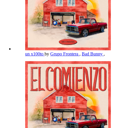
un x100to
by
Grupo Frontera
,
Bad Bunny
,