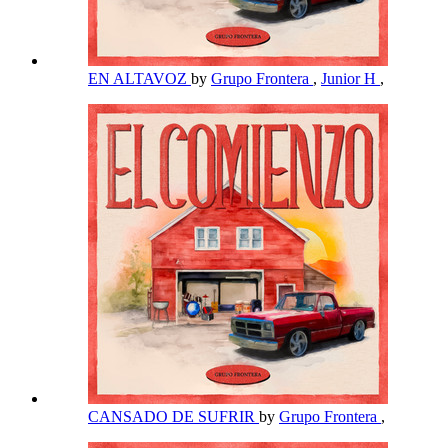
EN ALTAVOZ
by
Grupo Frontera
,
Junior H
,
CANSADO DE SUFRIR
by
Grupo Frontera
,