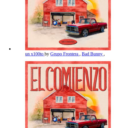
un x100to
by
Grupo Frontera
,
Bad Bunny
,