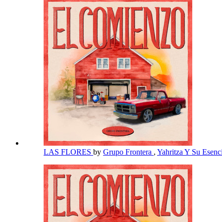
LAS FLORES
by
Grupo Frontera
,
Yahritza Y Su Esenc