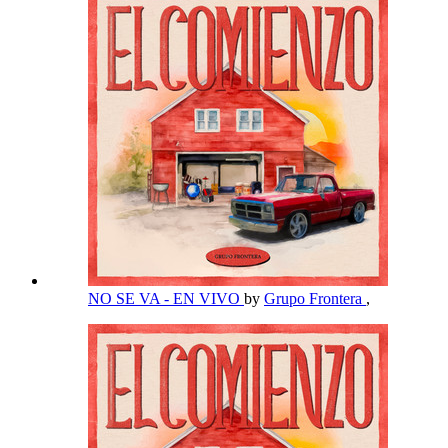
NO SE VA - EN VIVO
by
Grupo Frontera
,