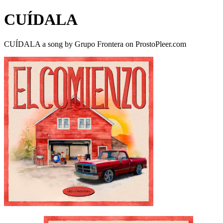
CUÍDALA
CUÍDALA a song by Grupo Frontera on ProstoPleer.com