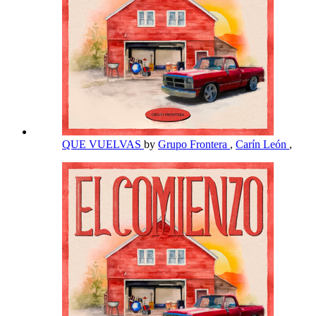
QUE VUELVAS
by
Grupo Frontera
,
Carín León
,