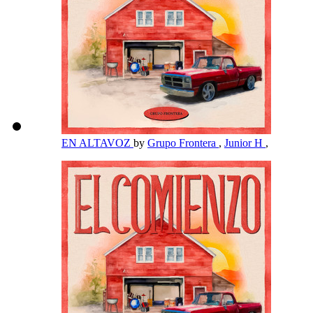
EN ALTAVOZ
by
Grupo Frontera
,
Junior H
,