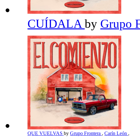
CUÍDALA
by
Grupo F
QUE VUELVAS
by
Grupo Frontera
,
Carín León
,