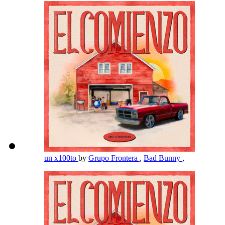
un x100to
by
Grupo Frontera
,
Bad Bunny
,