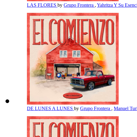
LAS FLORES
by
Grupo Frontera
,
Yahritza Y Su Esenc
DE LUNES A LUNES
by
Grupo Frontera
,
Manuel Tur