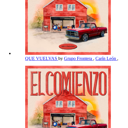
QUE VUELVAS
by
Grupo Frontera
,
Carín León
,