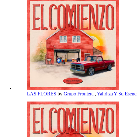
LAS FLORES
by
Grupo Frontera
,
Yahritza Y Su Esenc