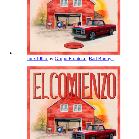
un x100to
by
Grupo Frontera
,
Bad Bunny
,