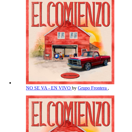
NO SE VA - EN VIVO
by
Grupo Frontera
,