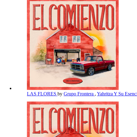
LAS FLORES
by
Grupo Frontera
,
Yahritza Y Su Esenc