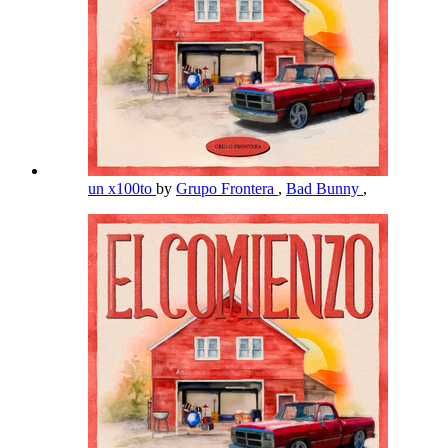
un x100to
by
Grupo Frontera
,
Bad Bunny
,