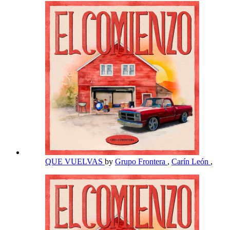
QUE VUELVAS
by
Grupo Frontera
,
Carín León
,