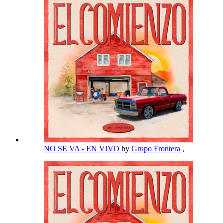
NO SE VA - EN VIVO
by
Grupo Frontera
,