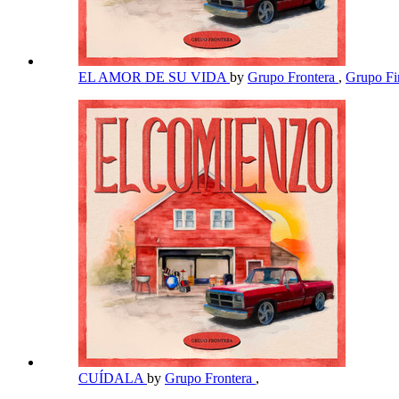
EL AMOR DE SU VIDA
by
Grupo Frontera
,
Grupo F
CUÍDALA
by
Grupo Frontera
,