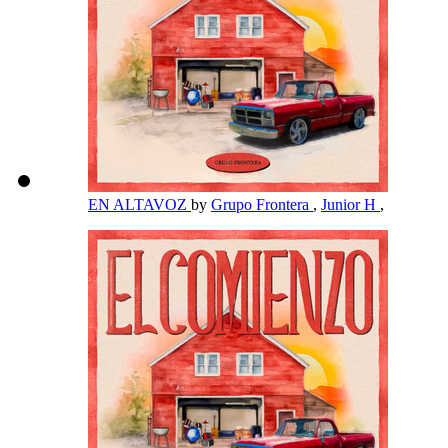
EN ALTAVOZ
by
Grupo Frontera
,
Junior H
,