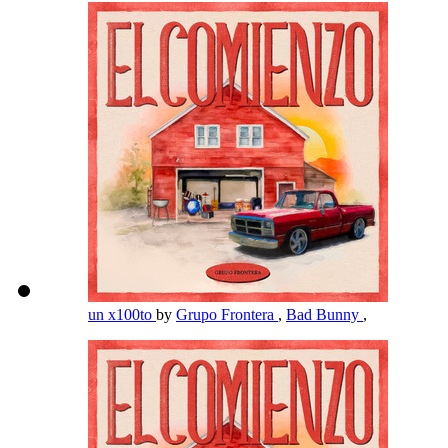
un x100to
by
Grupo Frontera
,
Bad Bunny
,