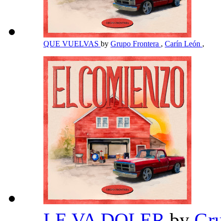
QUE VUELVAS
by
Grupo Frontera
,
Carín León
,
LE VA DOLER
by
Gr