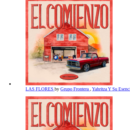
LAS FLORES
by
Grupo Frontera
,
Yahritza Y Su Esenc