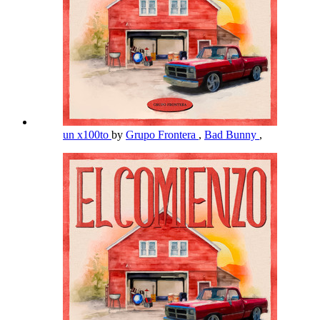
un x100to
by
Grupo Frontera
,
Bad Bunny
,