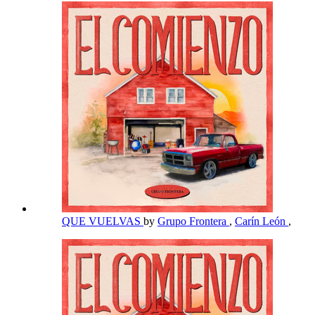
QUE VUELVAS
by
Grupo Frontera
,
Carín León
,