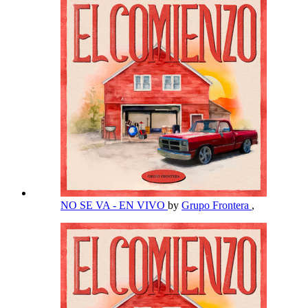
NO SE VA - EN VIVO
by
Grupo Frontera
,