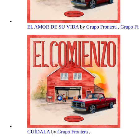
EL AMOR DE SU VIDA
by
Grupo Frontera
,
Grupo F
CUÍDALA
by
Grupo Frontera
,