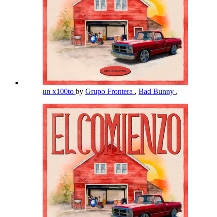
un x100to
by
Grupo Frontera
,
Bad Bunny
,