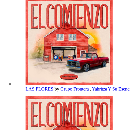
LAS FLORES
by
Grupo Frontera
,
Yahritza Y Su Esenc