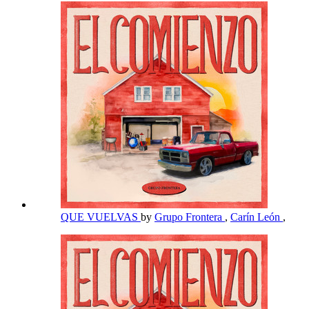
QUE VUELVAS
by
Grupo Frontera
,
Carín León
,