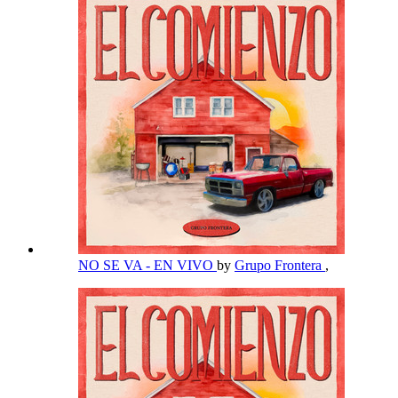
NO SE VA - EN VIVO
by
Grupo Frontera
,