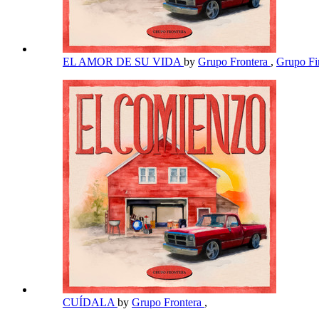
EL AMOR DE SU VIDA
by
Grupo Frontera
,
Grupo F
CUÍDALA
by
Grupo Frontera
,