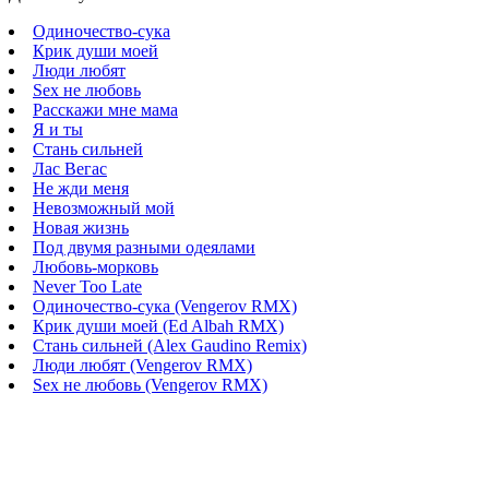
Одиночество-сука
Крик души моей
Люди любят
Sex не любовь
Расскажи мне мама
Я и ты
Стань сильней
Лас Вегас
Не жди меня
Невозможный мой
Новая жизнь
Под двумя разными одеялами
Любовь-морковь
Never Too Late
Одиночество-сука (Vengerov RMX)
Крик души моей (Ed Albah RMX)
Стань сильней (Alex Gaudino Remix)
Люди любят (Vengerov RMX)
Sex не любовь (Vengerov RMX)