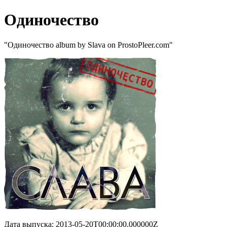
Одиночество
"Одиночество album by Slava on ProstoPleer.com"
Дата выпуска: 2013-05-20T00:00:00.000000Z