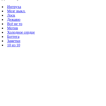
Интруха
Мозг выкл.
Лоск
Дежавю
Всё не то
Мотив
Холодное сердце
Боттега
Заметки
10 из 10