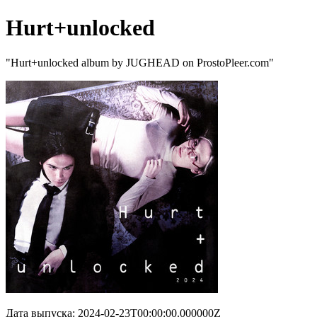
Hurt+unlocked
"Hurt+unlocked album by JUGHEAD on ProstoPleer.com"
Дата выпуска: 2024-02-23T00:00:00.000000Z