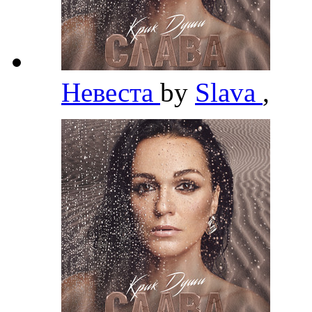
Невеста
by
Slava
,