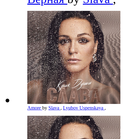
Amore
by
Slava
,
Lyubov Uspenskaya
,