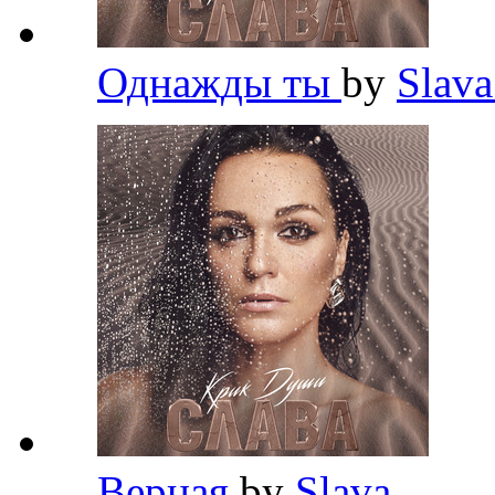
Однажды ты
by
Slav
Верная
by
Slava
,