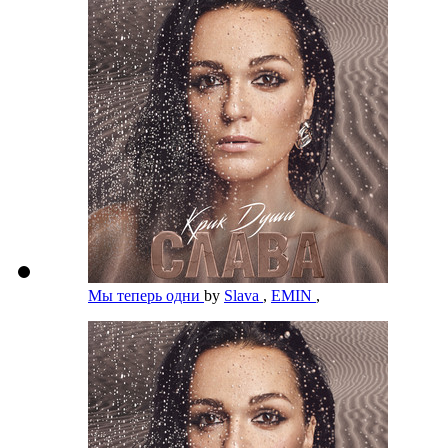
Мы теперь одни
by
Slava
,
EMIN
,