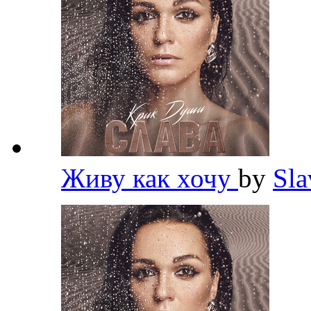
Живу как хочу
by
Sl