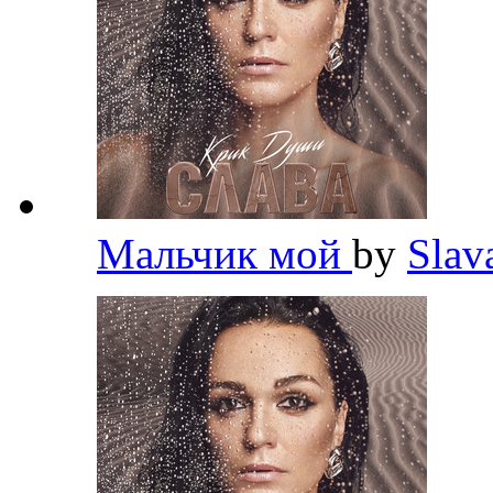
Мальчик мой
by
Slav