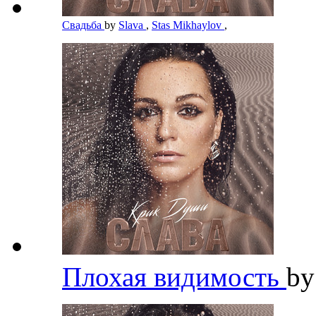
Свадьба
by
Slava
,
Stas Mikhaylov
,
Плохая видимость
b