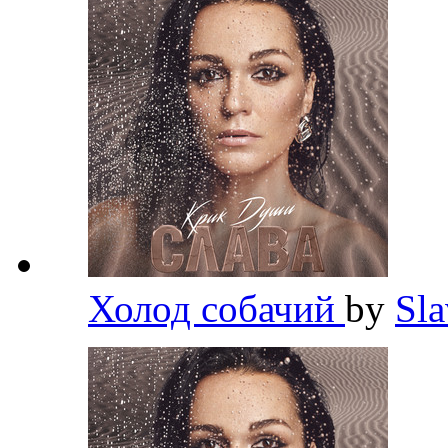
Холод собачий
by
Sl