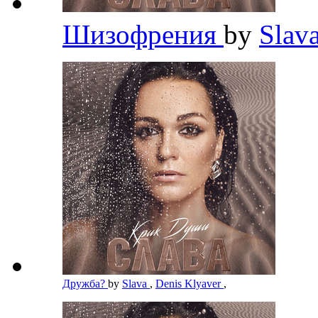
Шизофрения
by
Slav
Дружба?
by
Slava
,
Denis Klyaver
,