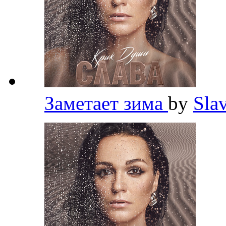
Заметает зима
by
Sla