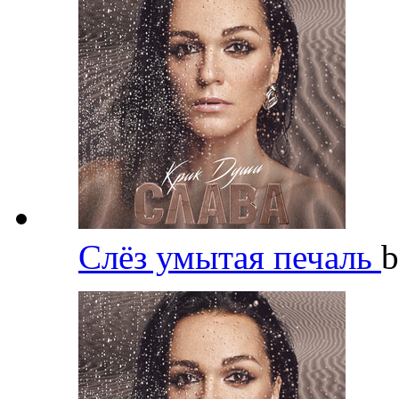
Слёз умытая печаль