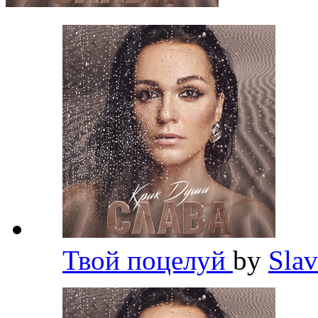
Твой поцелуй
by
Sla