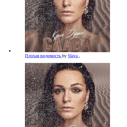
Плохая видимость
by
Slava
,