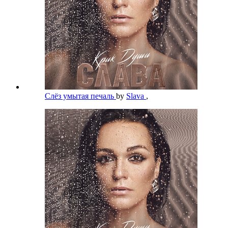
Слёз умытая печаль
by
Slava
,