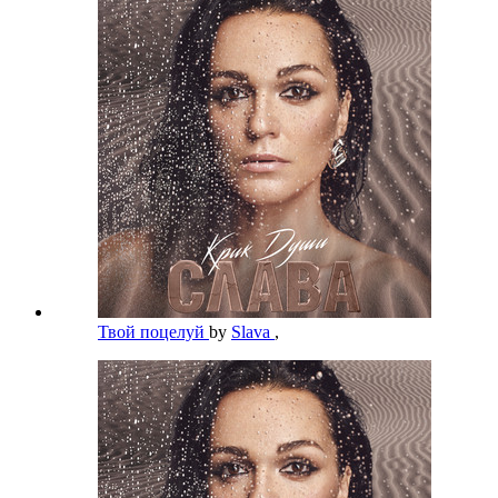
Твой поцелуй
by
Slava
,