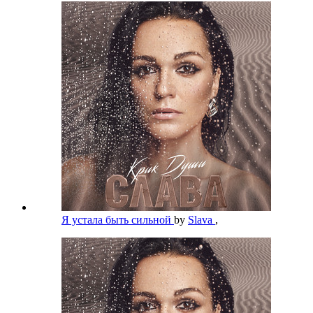
Я устала быть сильной
by
Slava
,