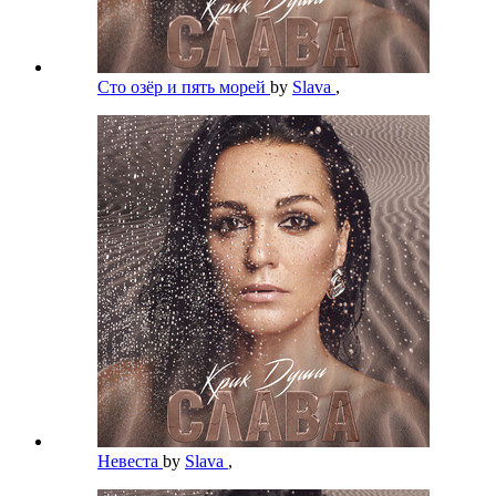
Сто озёр и пять морей
by
Slava
,
Невеста
by
Slava
,