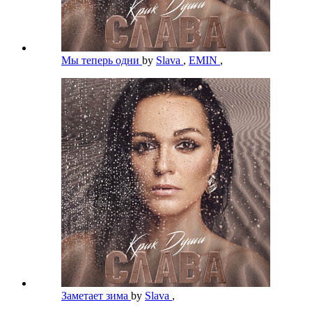
Мы теперь одни
by
Slava
,
EMIN
,
Заметает зима
by
Slava
,