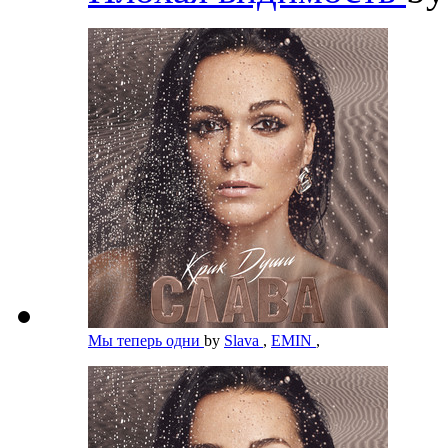
Мы теперь одни
by
Slava
,
EMIN
,