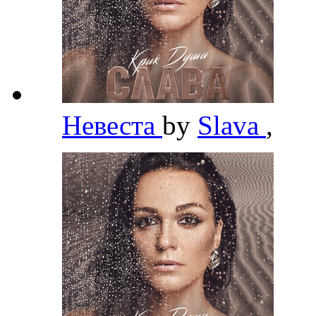
Невеста
by
Slava
,