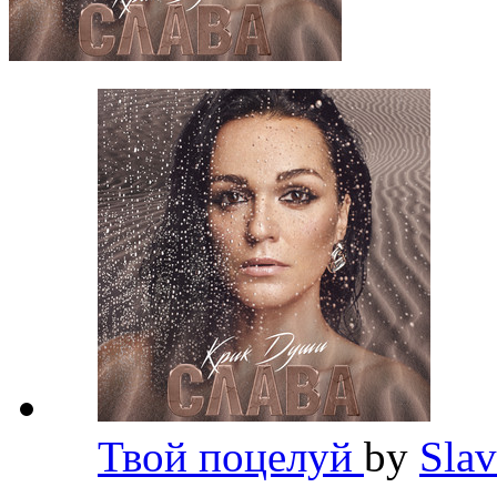
Твой поцелуй
by
Sla