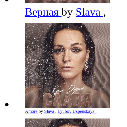
Верная
by
Slava
,
Amore
by
Slava
,
Lyubov Uspenskaya
,