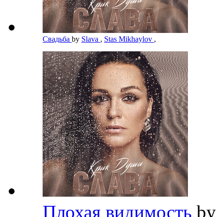
Свадьба
by
Slava
,
Stas Mikhaylov
,
Плохая видимость
b