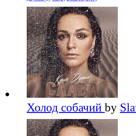
Холод собачий
by
Sl