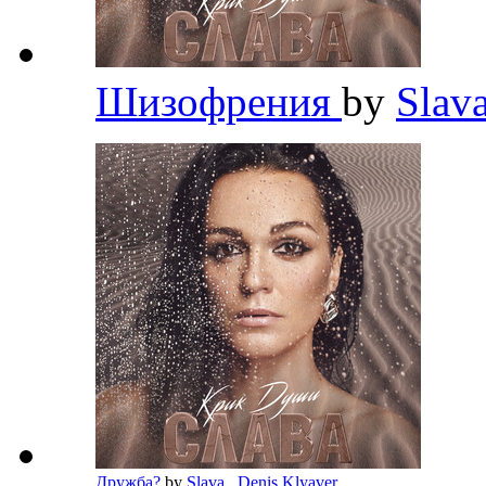
Шизофрения
by
Slav
Дружба?
by
Slava
,
Denis Klyaver
,