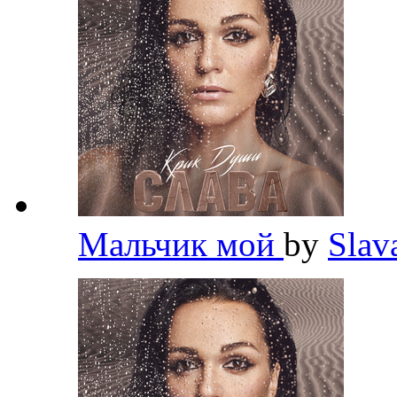
Мальчик мой
by
Slav