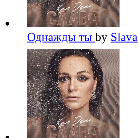
Однажды ты
by
Slav