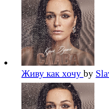
Живу как хочу
by
Sl