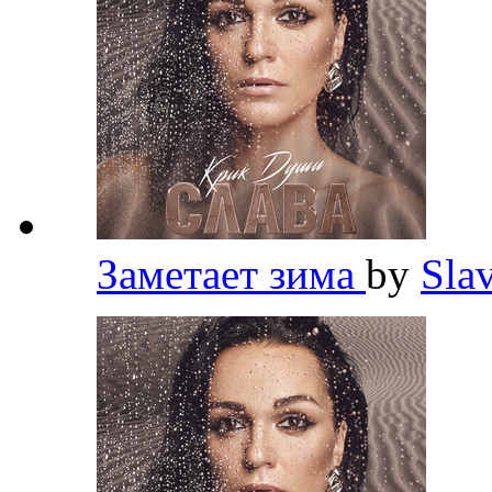
Заметает зима
by
Sla