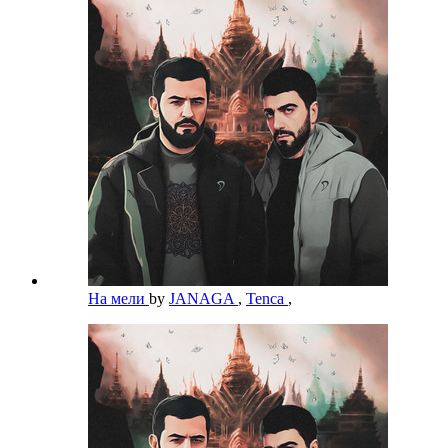
На мели
by
JANAGA
,
Tenca
,