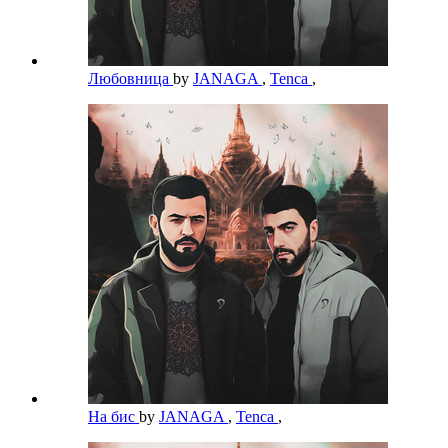
Любовница
by
JANAGA
,
Tenca
,
На бис
by
JANAGA
,
Tenca
,