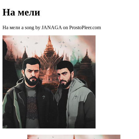
На мели
На мели a song by JANAGA on ProstoPleer.com