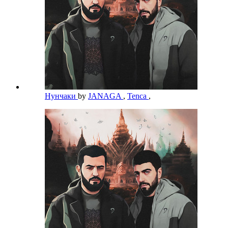
Нунчаки
by
JANAGA
,
Tenca
,