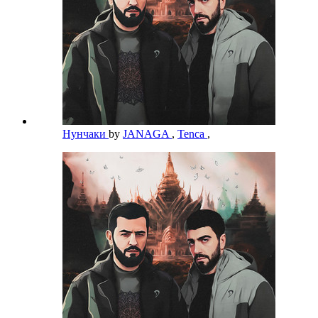
Нунчаки
by
JANAGA
,
Tenca
,