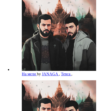
На мели
by
JANAGA
,
Tenca
,