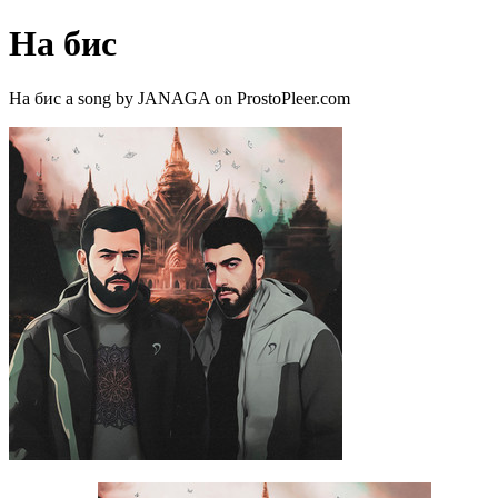
На бис
На бис a song by JANAGA on ProstoPleer.com