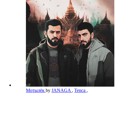
Мотылёк
by
JANAGA
,
Tenca
,