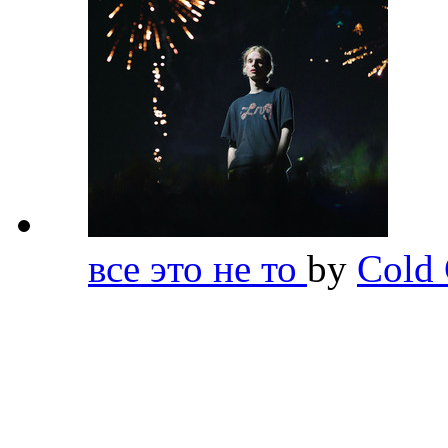
все это не то
by
Cold 