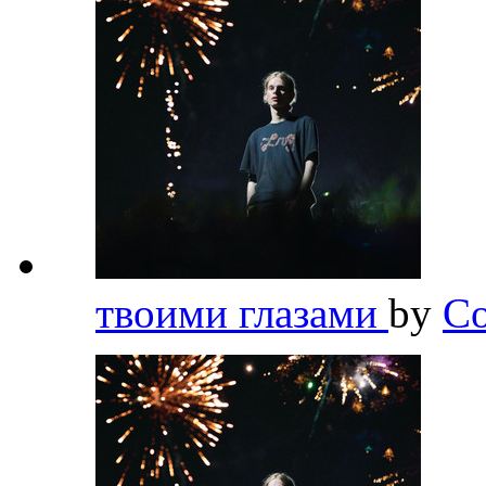
твоими глазами
by
Co