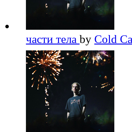
части тела
by
Cold Ca