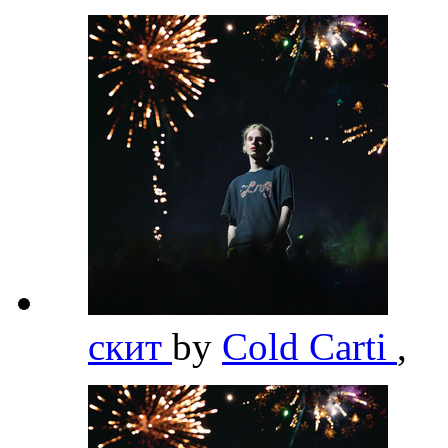
скит
by
Cold Carti
,