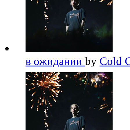
в ожидании
by
Cold C