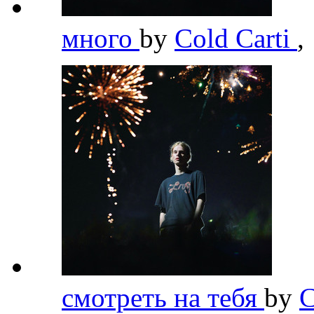
много
by
Cold Carti
,
смотреть на тебя
by
C