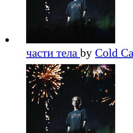
части тела
by
Cold Ca