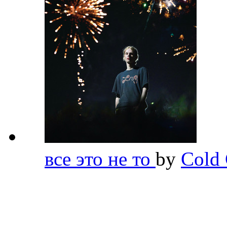
все это не то
by
Cold 