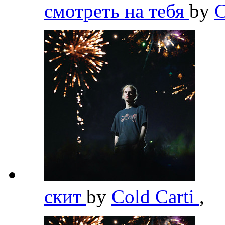
смотреть на тебя
by
C
скит
by
Cold Carti
,