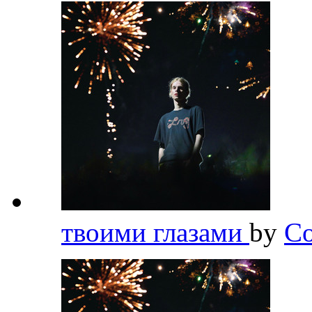
твоими глазами
by
Co