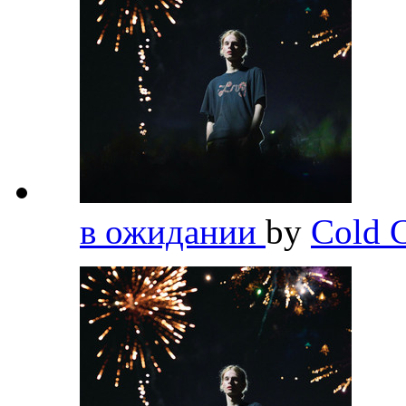
в ожидании
by
Cold C