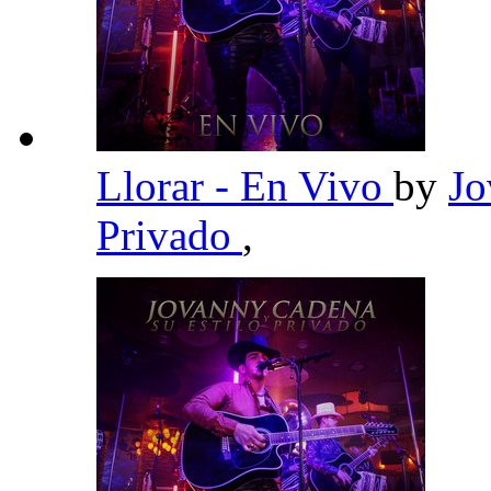
Llorar - En Vivo
by
Jo
Privado
,