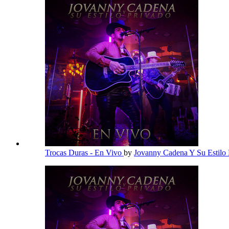
Trocas Duras - En Vivo
by
Jovanny Cadena Y Su Estilo