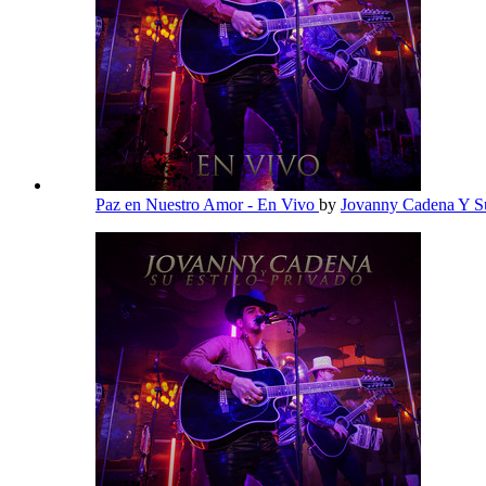
Paz en Nuestro Amor - En Vivo
by
Jovanny Cadena Y Su