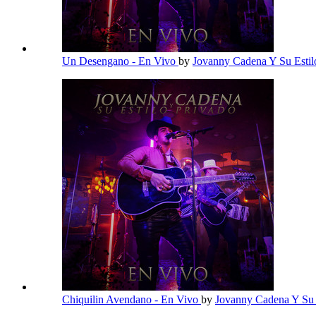
Un Desengano - En Vivo
by
Jovanny Cadena Y Su Estil
Chiquilin Avendano - En Vivo
by
Jovanny Cadena Y Su 