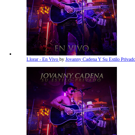
Llorar - En Vivo
by
Jovanny Cadena Y Su Estilo Privad