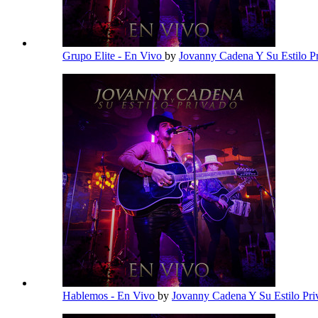
Grupo Elite - En Vivo
by
Jovanny Cadena Y Su Estilo P
Hablemos - En Vivo
by
Jovanny Cadena Y Su Estilo Pr