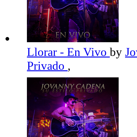
Llorar - En Vivo
by
Jo
Privado
,