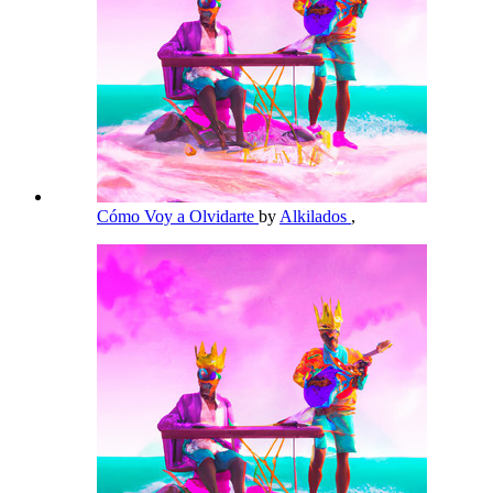
Cómo Voy a Olvidarte
by
Alkilados
,