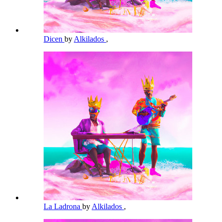
Dicen
by
Alkilados
,
La Ladrona
by
Alkilados
,