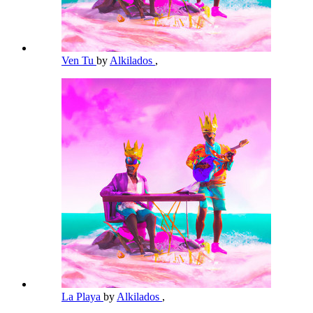
Ven Tu
by
Alkilados
,
La Playa
by
Alkilados
,