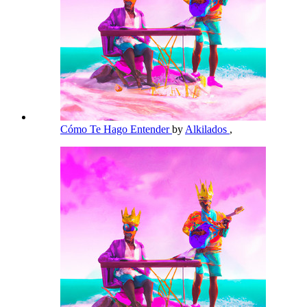
Cómo Te Hago Entender
by
Alkilados
,