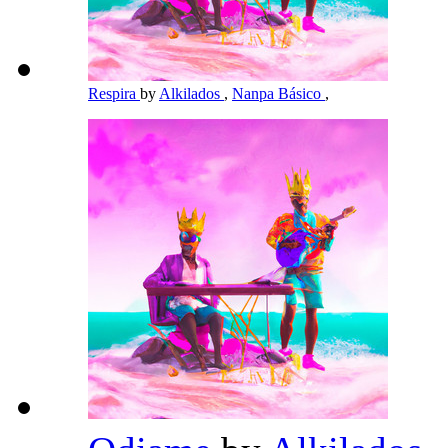
Respira
by
Alkilados
,
Nanpa Básico
,