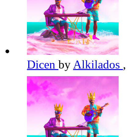
Dicen
by
Alkilados
,