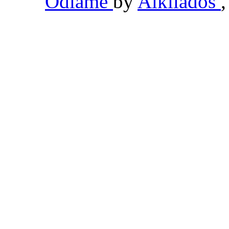
Odiame
by
Alkilados
,