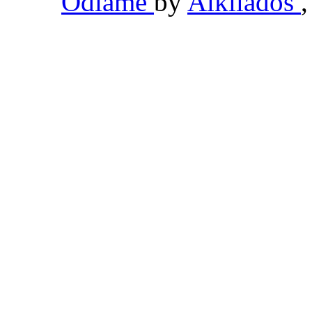
Odiame
by
Alkilados
,