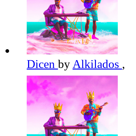
Dicen
by
Alkilados
,