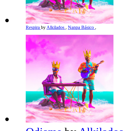
Respira
by
Alkilados
,
Nanpa Básico
,