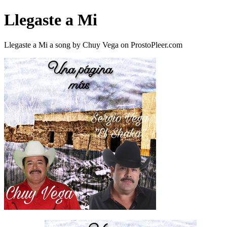
Llegaste a Mi
Llegaste a Mi a song by Chuy Vega on ProstoPleer.com