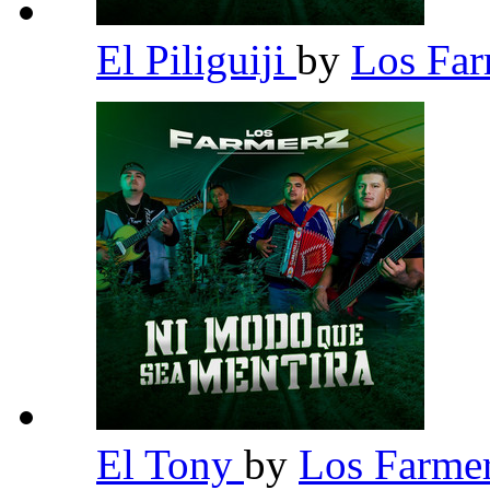
El Piliguiji
by
Los Fa
El Tony
by
Los Farme