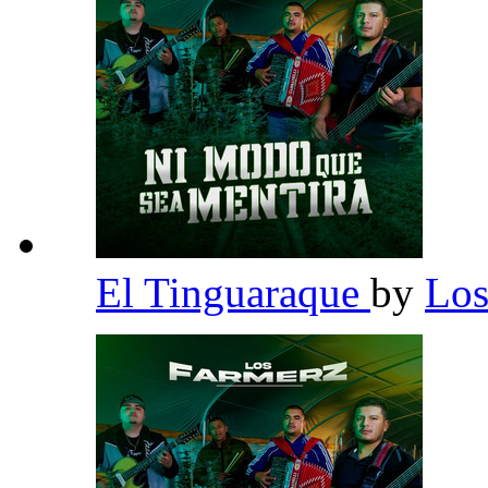
El Tinguaraque
by
Los