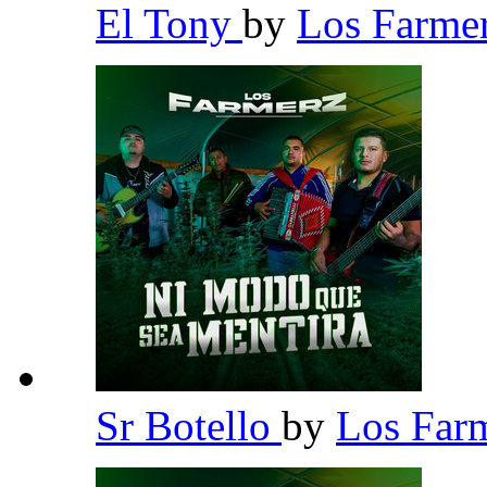
El Tony
by
Los Farme
Sr Botello
by
Los Far