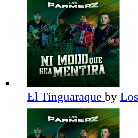
El Tinguaraque
by
Los