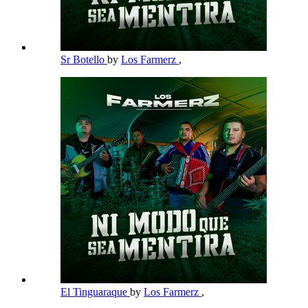
Sr Botello
by
Los Farmerz
,
El Tinguaraque
by
Los Farmerz
,