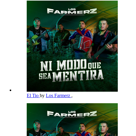
El Tio
by
Los Farmerz
,