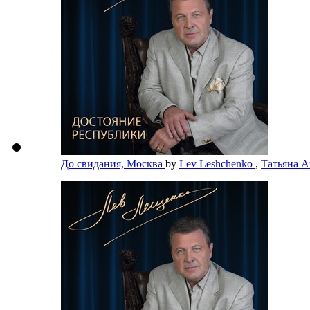
До свидания, Москва
by
Lev Leshchenko
,
Татьяна 