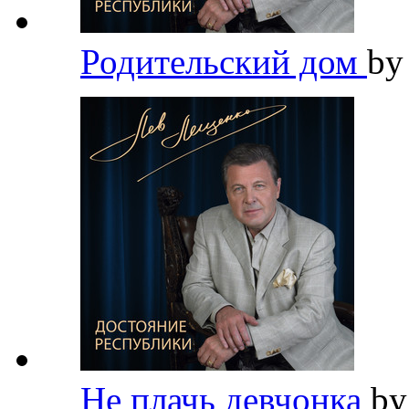
Родительский дом
b
Не плачь девчонка
b