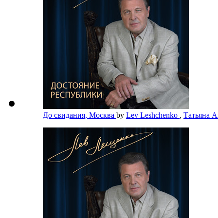
До свидания, Москва
by
Lev Leshchenko
,
Татьяна 