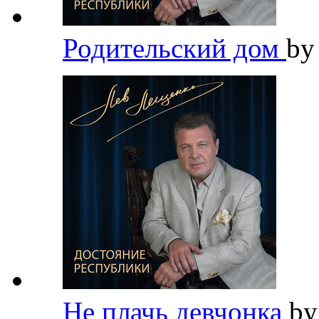
Родительский дом
b
Не плачь девчонка
b