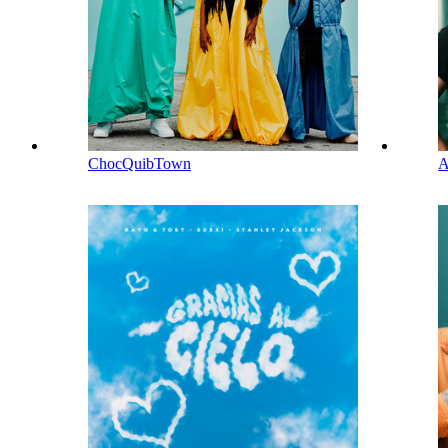
ChocQuibTown
A