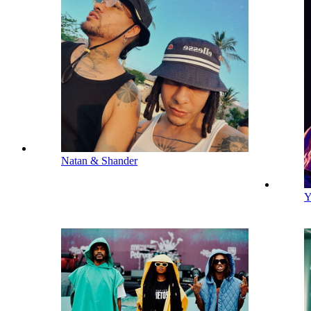
Natan & Shander
Y