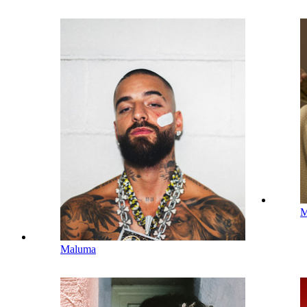
M
Maluma