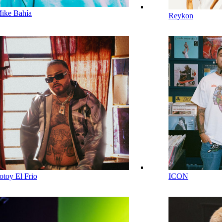
ike Bahía
Reykon
otoy El Frio
ICON