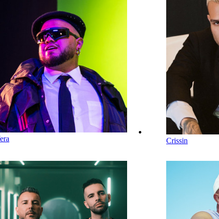
era
Crissin