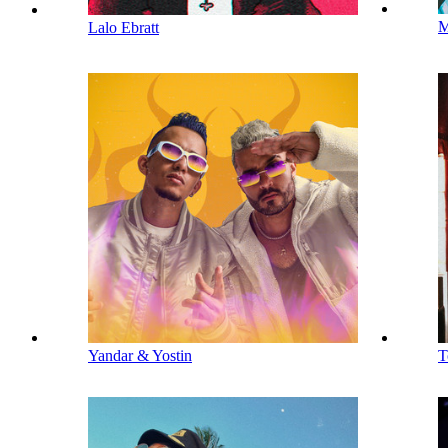
M
Lalo Ebratt
Yandar & Yostin
T