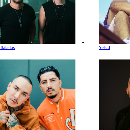
lkilados
Yelsid