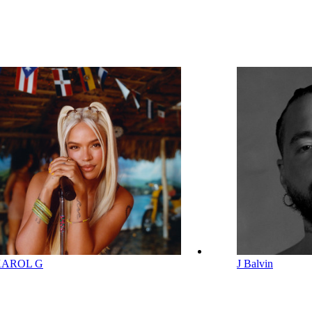
KAROL G
J Balvin