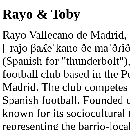
Rayo & Toby
Rayo Vallecano de Madrid, 
[ˈraʝo βaʎeˈkano ðe maˈðɾið
(Spanish for "thunderbolt"),
football club based in the Pu
Madrid. The club competes i
Spanish football. Founded 
known for its sociocultural 
representing the barrio-loca