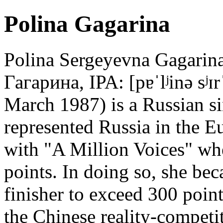
Polina Gagarina
Polina Sergeyevna Gagarin
Гагарина, IPA: [pɐˈlʲinə sʲɪr
March 1987) is a Russian si
represented Russia in the 
with "A Million Voices" wh
points. In doing so, she bec
finisher to exceed 300 point
the Chinese reality-competi