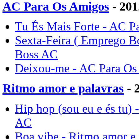
AC Para Os Amigos
- 201
Tu És Mais Forte - AC P
Sexta-Feira ( Emprego B
Boss AC
Deixou-me - AC Para Os
Ritmo amor e palavras
- 
Hip hop (sou eu e és tu) 
AC
Boa vibe - Ritmo amor e 