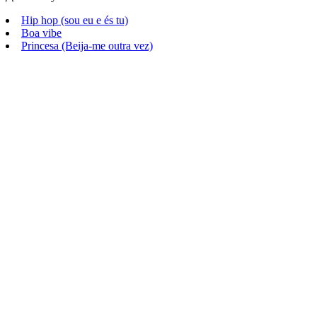
Hip hop (sou eu e és tu)
Boa vibe
Princesa (Beija-me outra vez)